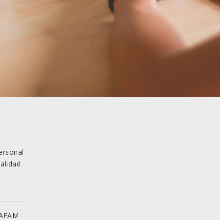
ersonal
alidad
RAFAM