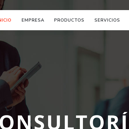
NICIO
EMPRESA
PRODUCTOS
SERVICIOS
O
N
S
U
L
T
O
R
Í