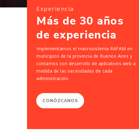
Experiencia
Más de 30 años
de experiencia
Implementamos el macrosistema RAFAM en
municipios de la provincia de Buenos Aires y
contamos con desarrollo de aplicativos web a
medida de las necesidades de cada
administración.
CONÓZCANOS