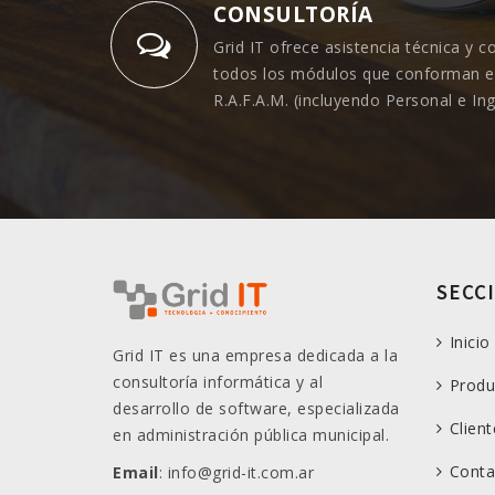
CONSULTORÍA
Grid IT ofrece asistencia técnica y c
todos los módulos que conforman e
R.A.F.A.M. (incluyendo Personal e In
SECC
Inicio
Grid IT es una empresa dedicada a la
consultoría informática y al
Produ
desarrollo de software, especializada
Client
en administración pública municipal.
Conta
Email
: info@grid-it.com.ar