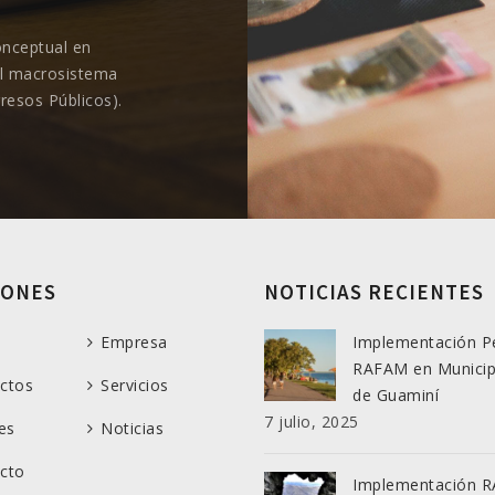
onceptual en
l macrosistema
gresos Públicos).
IONES
NOTICIAS RECIENTES
Empresa
Implementación P
RAFAM en Municip
ctos
Servicios
de Guaminí
7 julio, 2025
es
Noticias
cto
Implementación 